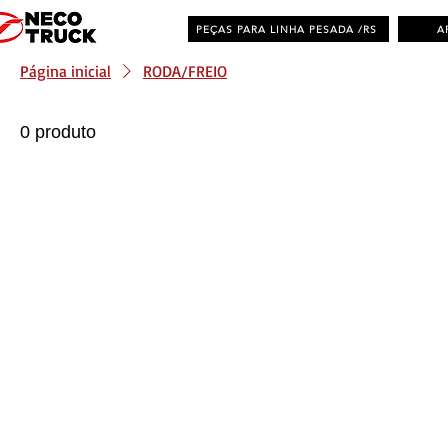
PEÇAS PARA LINHA PESADA /RS
A
Página inicial
RODA/FREIO
0 produto
Distribuidora de Peças Multimarcas - RS