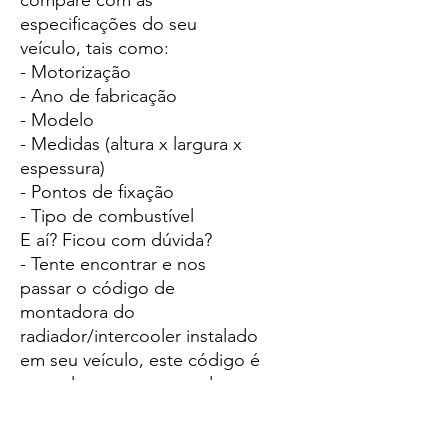
compare com as
especificações do seu
veículo, tais como:
- Motorização
- Ano de fabricação
- Modelo
- Medidas (altura x largura x
espessura)
- Pontos de fixação
- Tipo de combustível
E aí? Ficou com dúvida?
- Tente encontrar e nos
passar o código de
montadora do
radiador/intercooler instalado
em seu veículo, este código é
normalmente encontrado em
uma etiqueta colada em uma
das laterais da peça, mais