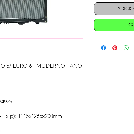
ADICI
C
O 5/ EURO 6 - MODERNO - ANO
74929
 l x p): 1115x1265x200mm
do.